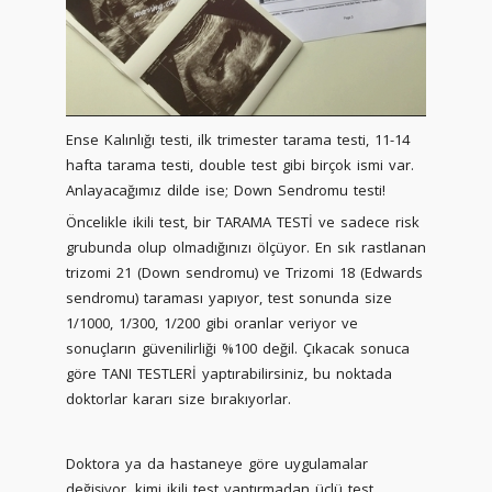
Ense Kalınlığı testi, ilk trimester tarama testi, 11-14
hafta tarama testi, double test gibi birçok ismi var.
Anlayacağımız dilde ise; Down Sendromu testi!
Öncelikle ikili test, bir TARAMA TESTİ ve sadece risk
grubunda olup olmadığınızı ölçüyor. En sık rastlanan
trizomi 21 (Down sendromu) ve Trizomi 18 (Edwards
sendromu) taraması yapıyor, test sonunda size
1/1000, 1/300, 1/200 gibi oranlar veriyor ve
sonuçların güvenilirliği %100 değil. Çıkacak sonuca
göre TANI TESTLERİ yaptırabilirsiniz, bu noktada
doktorlar kararı size bırakıyorlar.
Doktora ya da hastaneye göre uygulamalar
değişiyor, kimi ikili test yaptırmadan üçlü test