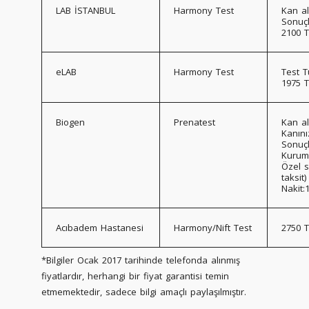
LAB İSTANBUL
Harmony Test
Kan al
Sonuçl
2100 
eLAB
Harmony Test
Test T
1975 T
Biogen
Prenatest
Kan al
Kanını
Sonuçl
Kurum
Özel s
taksit)
Nakit:
Acıbadem Hastanesi
Harmony/Nift Test
2750 T
*Bilgiler Ocak 2017 tarihinde telefonda alınmış
fiyatlardır, herhangi bir fiyat garantisi temin
etmemektedir, sadece bilgi amaçlı paylaşılmıştır.