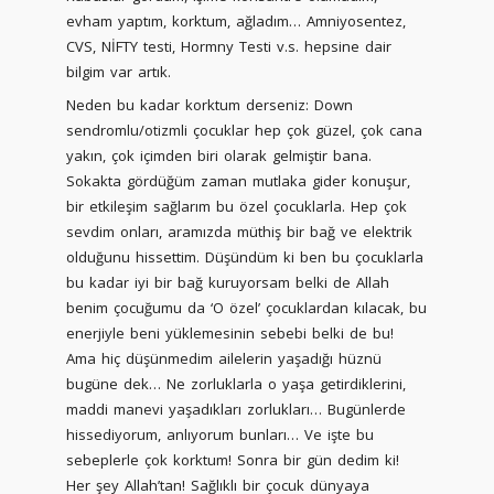
evham yaptım, korktum, ağladım… Amniyosentez,
CVS, NİFTY testi, Hormny Testi v.s. hepsine dair
bilgim var artık.
Neden bu kadar korktum derseniz: Down
sendromlu/otizmli çocuklar hep çok güzel, çok cana
yakın, çok içimden biri olarak gelmiştir bana.
Sokakta gördüğüm zaman mutlaka gider konuşur,
bir etkileşim sağlarım bu özel çocuklarla. Hep çok
sevdim onları, aramızda müthiş bir bağ ve elektrik
olduğunu hissettim. Düşündüm ki ben bu çocuklarla
bu kadar iyi bir bağ kuruyorsam belki de Allah
benim çocuğumu da ‘O özel’ çocuklardan kılacak, bu
enerjiyle beni yüklemesinin sebebi belki de bu!
Ama hiç düşünmedim ailelerin yaşadığı hüznü
bugüne dek… Ne zorluklarla o yaşa getirdiklerini,
maddi manevi yaşadıkları zorlukları… Bugünlerde
hissediyorum, anlıyorum bunları… Ve işte bu
sebeplerle çok korktum! Sonra bir gün dedim ki!
Her şey Allah’tan! Sağlıklı bir çocuk dünyaya