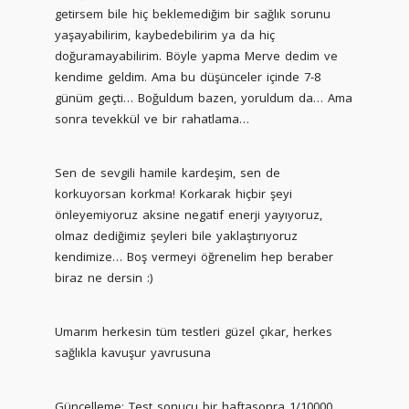
getirsem bile hiç beklemediğim bir sağlık sorunu
yaşayabilirim, kaybedebilirim ya da hiç
doğuramayabilirim. Böyle yapma Merve dedim ve
kendime geldim. Ama bu düşünceler içinde 7-8
günüm geçti… Boğuldum bazen, yoruldum da… Ama
sonra tevekkül ve bir rahatlama…
Sen de sevgili hamile kardeşim, sen de
korkuyorsan korkma! Korkarak hiçbir şeyi
önleyemiyoruz aksine negatif enerji yayıyoruz,
olmaz dediğimiz şeyleri bile yaklaştırıyoruz
kendimize… Boş vermeyi öğrenelim hep beraber
biraz ne dersin :)
Umarım herkesin tüm testleri güzel çıkar, herkes
sağlıkla kavuşur yavrusuna
Güncelleme: Test sonucu bir haftasonra 1/10000