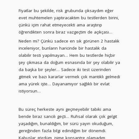
Fiyatlar bu şekilde, risk grubunda çıksaydım eğer
evet muhtemelen yaptıracaktım bu testlerden birini,
çünkü içim rahat etmeyecekti ama araştırıp
öğrendikten sonra biraz vazgeçtim de açıkçası…
Neden mi? Çünkü sadece en sık görünen 2 hastalık
inceleniyor, bunların haricinde bir hastalık da
olabilir testi yapılmayan… Hem bu testlerde hiçbir
şey çıkmasa da doğum esnasında bir şey olabilir ya
da başka bir şeyler… Sadece iki test üzerinden
gitmek ve bazı kararlar vermek çok mantıklı gelmedi
ama yürek işte… Dayanamıyor sağlıklı bir evlat
istiyorsun…
Bu süreç herkeste aynı geçmeyebilir tabiki ama
bende biraz sancılı geçti… Ruhsal olarak çok gelgit
yaşadığım, bunaldığım, bir sürü yayın okuduğum,
gereğinden fazla bilgi edindiğim bir dönemdi.
Kabuslar gördüm, işime konsantre olamadım,