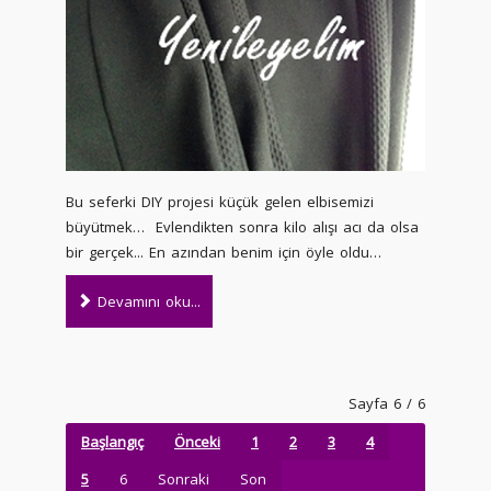
Bu seferki DIY projesi küçük gelen elbisemizi
büyütmek… Evlendikten sonra kilo alışı acı da olsa
bir gerçek... En azından benim için öyle oldu…
Devamını oku...
Sayfa 6 / 6
Başlangıç
Önceki
1
2
3
4
5
6
Sonraki
Son