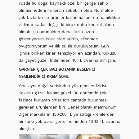
Yüzde 96 doğal kaynaklı özel bir içeriğe sahip
olması nedeni ile tercih sebebim oldu. Normalde
çok fazla bu tip ürünler kullanmasam da hamilelikte
cildim o kadar değişti ki biraz daha kontrol altına
almak için normalden daha fazla özen
gösteriyorum. Islak cilde sürüp, ellerimde
ovuşturuyorum ve ılık su ile duruluyorum. Gün
içinde biriken kirleri temizliyor en azından. Kokusu
da gayet güzel. İndirimden 10 TL civarına almıştım.
GARNİER ÇİÇEK BALI BOTANİK BESLEYİCİ
NEMLENDİRİCİ KREM 50ML
Yine aynı doğal serisinden yüz nemlendiricisi.
Kokusu güzel, kıvamı güzel. Bu dönemde çok
fazlaca kuruyan ciltler için çantada bulunması
gereken ürünlerden biri. Genel olarak memnunum.
Diğer markaların 150-200 TL ye sattığı kremlerden
bir farkı yok bana göre. İndirimden 10-12 TL civarına
almıştım.