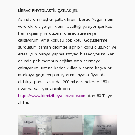
LİERAC PHYTOLASTİL ÇATLAK JELİ
Aslında en meşhur çatlak kremi Lierac. Yoğun nem
vererek, cilt gerginliklerini azalttığı yazıyor içerikte.
Her akşam yine düzenli olarak süremeye
çalışıyorum. Ama kokusu çok kötü. Göğüslerime
sürdüğüm zaman cildimde ağır bir koku oluşuyor ve
ertesi gün banyo yapma ihtiyacı hissediyorum. Yani
aslında pek memnun değilim ama sevmeye
çalışıyorum. Bitene kadar kullanıp sonra başka bir
markaya geçmeyi planlıyorum. Piyasa fiyatı da
oldukça pahalı aslında. 200 ml.eczanelerde 180 tl
civarına satılıyor ancak ben
https://www.kirmizibeyazeczane.com
dan 80 TL ye
aldım.