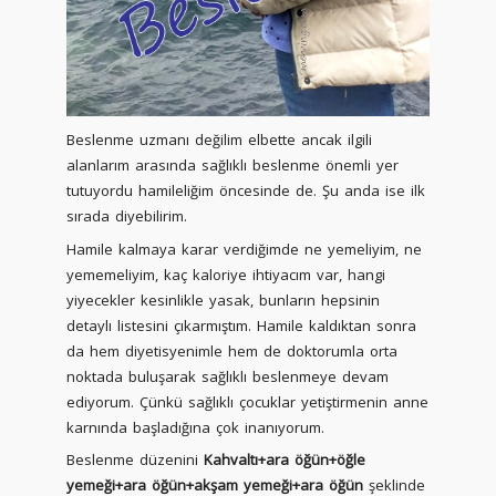
Beslenme uzmanı değilim elbette ancak ilgili
alanlarım arasında sağlıklı beslenme önemli yer
tutuyordu hamileliğim öncesinde de. Şu anda ise ilk
sırada diyebilirim.
Hamile kalmaya karar verdiğimde ne yemeliyim, ne
yememeliyim, kaç kaloriye ihtiyacım var, hangi
yiyecekler kesinlikle yasak, bunların hepsinin
detaylı listesini çıkarmıştım. Hamile kaldıktan sonra
da hem diyetisyenimle hem de doktorumla orta
noktada buluşarak sağlıklı beslenmeye devam
ediyorum. Çünkü sağlıklı çocuklar yetiştirmenin anne
karnında başladığına çok inanıyorum.
Beslenme düzenini
Kahvaltı+ara öğün+öğle
yemeği+ara öğün+akşam yemeği+ara öğün
şeklinde