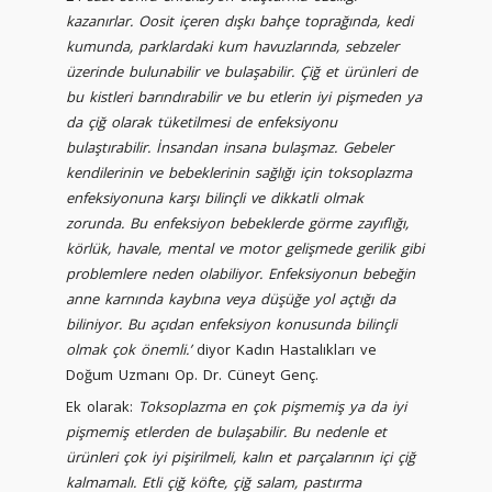
kazanırlar. Oosit içeren dışkı bahçe toprağında, kedi
kumunda, parklardaki kum havuzlarında, sebzeler
üzerinde bulunabilir ve bulaşabilir. Çiğ et ürünleri de
bu kistleri barındırabilir ve bu etlerin iyi pişmeden ya
da çiğ olarak tüketilmesi de enfeksiyonu
bulaştırabilir. İnsandan insana bulaşmaz. Gebeler
kendilerinin ve bebeklerinin sağlığı için toksoplazma
enfeksiyonuna karşı bilinçli ve dikkatli olmak
zorunda.
Bu enfeksiyon bebeklerde görme zayıflığı,
körlük, havale, mental ve motor gelişmede gerilik gibi
problemlere neden olabiliyor. Enfeksiyonun bebeğin
anne karnında kaybına veya düşüğe yol açtığı da
biliniyor. Bu açıdan enfeksiyon konusunda bilinçli
olmak çok önemli.’
diyor Kadın Hastalıkları ve
Doğum Uzmanı Op. Dr. Cüneyt Genç.
Ek olarak:
Toksoplazma en çok pişmemiş ya da iyi
pişmemiş etlerden de bulaşabilir. Bu nedenle et
ürünleri çok iyi pişirilmeli, kalın et parçalarının içi çiğ
kalmamalı. Etli çiğ köfte, çiğ salam, pastırma