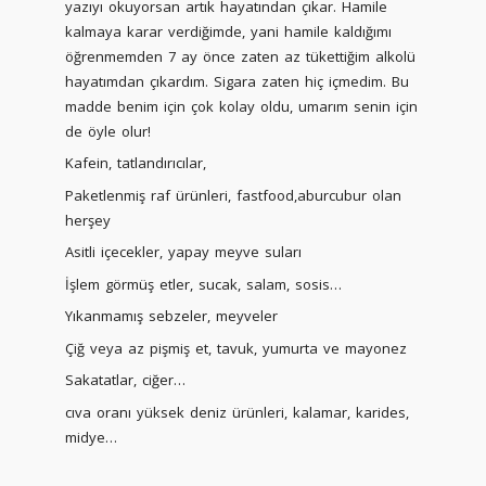
yazıyı okuyorsan artık hayatından çıkar. Hamile
kalmaya karar verdiğimde, yani hamile kaldığımı
öğrenmemden 7 ay önce zaten az tükettiğim alkolü
hayatımdan çıkardım. Sigara zaten hiç içmedim. Bu
madde benim için çok kolay oldu, umarım senin için
de öyle olur!
Kafein, tatlandırıcılar,
Paketlenmiş raf ürünleri, fastfood,aburcubur olan
herşey
Asitli içecekler, yapay meyve suları
İşlem görmüş etler, sucak, salam, sosis…
Yıkanmamış sebzeler, meyveler
Çiğ veya az pişmiş et, tavuk, yumurta ve mayonez
Sakatatlar, ciğer…
cıva oranı yüksek deniz ürünleri, kalamar, karides,
midye…