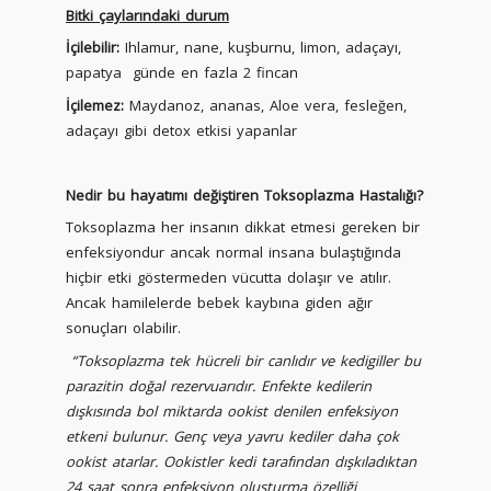
Bitki çaylarındaki durum
İçilebilir:
Ihlamur, nane, kuşburnu, limon, adaçayı,
papatya günde en fazla 2 fincan
İçilemez:
Maydanoz, ananas, Aloe vera, fesleğen,
adaçayı gibi detox etkisi yapanlar
Nedir bu hayatımı değiştiren Toksoplazma Hastalığı?
Toksoplazma her insanın dikkat etmesi gereken bir
enfeksiyondur ancak normal insana bulaştığında
hiçbir etki göstermeden vücutta dolaşır ve atılır.
Ancak hamilelerde bebek kaybına giden ağır
sonuçları olabilir.
“Toksoplazma tek hücreli bir canlıdır ve kedigiller bu
parazitin doğal rezervuarıdır. Enfekte kedilerin
dışkısında bol miktarda ookist denilen enfeksiyon
etkeni bulunur. Genç veya yavru kediler daha çok
ookist atarlar. Ookistler kedi tarafından dışkıladıktan
24 saat sonra enfeksiyon oluşturma özelliği