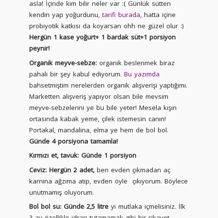
asla! İçinde kim bilir neler var :( Günlük sütten
kendin yap yoğurdunu,
tarifi burada
, hatta içine
probiyotik katkısı da koyarsan ohh ne güzel olur :)
Hergün 1 kase yoğurt+ 1 bardak süt+1 porsiyon
peynir!
Organik meyve-sebze:
organik beslenmek biraz
pahalı bir şey kabul ediyorum.
Bu yazımda
bahsetmiştim nerelerden organik alışverişi yaptığımı.
Marketten alışveriş yapıyor olsan bile mevsim
meyve-sebzelerini ye bu bile yeter! Mesela kışın
ortasında kabak yeme, çilek istemesin canın!
Portakal, mandalina, elma ye hem de bol bol.
Günde 4 porsiyona tamamla!
Kırmızı et, tavuk: Günde 1 porsiyon
Ceviz: Hergün 2 adet,
ben evden çıkmadan aç
karnına ağzıma atıp, evden öyle çıkıyorum. Böylece
unutmamış oluyorum.
Bol bol su: Günde 2,5 litre
yi mutlaka içmelisiniz. İlk
3 ay özellikle idrarı tutamamak gibi bir şikayet