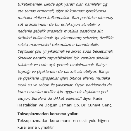
tüketilmemeli. Elinde açık yarası olan hamileler çiğ
ete temas etmemeli, eğer dokunması gerekiyorsa
mutlaka eldiven kullanmalılar. Bazı pastörize olmamış
süt ürünlerinden de bu enfeksiyon alınabilir o
nedenle gebelik sırasında mutlaka pastörize süt
ürünleri kullanılmalı. İyi yıkanmamış sebzeler, özellikle
salata malzemeleri toksoplazma barındırabilir.
Yeşillikler çok iyi yıkanmalı ve sirkeli suda bekletilmeli.
Sinekler paraziti taşıyabildikleri için camlara sineklik
takılmalı ve evde açık yemek bırakılmamalı. Bahçe
toprağı ve çiçeklerden de parazit alınabiliyor. Bahçe
ve çiçeklerle uğraşanlar işleri bitince ellerini mutlaka
sıcak su ve sabun ile yıkasınlar. Oyun parklarında da
kum havuzları kediler için uygun bir dışkılama yeri
oluyor. Buralara da dikkat edilmeli.”
diyor Kadın
Hastalıkları ve Doğum Uzmanı Op. Dr. Cüneyt Genç.
Toksoplazmadan korunma yolları
Toksoplazmadan korunmanın en etkili yolu hijyen
kurallarına uymaktır