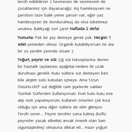
tercih edebilirsin :) Sevmesen de sevmesem de
çocuklarımız için dayanacağız. Kış hamilesiysen ne
şanslısın taze balık yeme şansın var, eğer yaz
hamilesiysen de dondurulmuş da olsa tüketmeyi
unutma. Balıkyağı son çare!
Haftada 2 defa!
Yumurta:
Pek bir şey demeye gerek yok.
Hergün 1
adet
yemeden olmaz. Organik bulabiliyorsan ne ala
bir sü yerdim yerinde olsam :)
Yoğurt, peynir ve süt:
Çiğ süt toksoplazma denen
bir hastalık (açılaması aşağıda) nedeni ile uzak
durulması gerekli. Kutu sütlere süt demeyen ben
bile alıştım sütü kutudan içmeye. Ama ‘Uzun
Ömürlü-UHT’ süt değilde cam şişelerde satılan
‘Günlük Süt’lerden kullanıyorum. Evet kutu kutu eve
alıp stok yapamıyorum, kullanım ömürleri çok kısa
olduğu için ama diğer sütlere de elim gitmiyor.
Tercih senin… Peynir tercihin sana kalmış (küflü
peynirler yasak elbette) ancak önemli olan ‘tam
olgunlaştırılmış’ olmasına dikkat et!... Hazır yoğurt